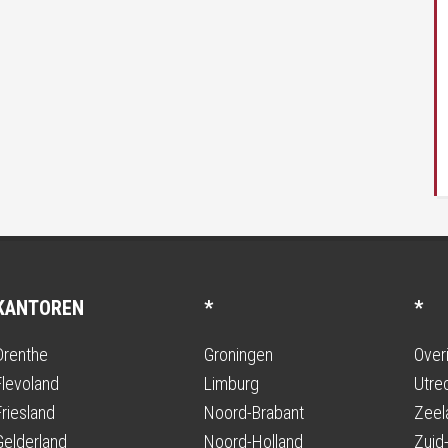
KANTOREN
*
*
Drenthe
Groningen
Overi
Flevoland
Limburg
Utre
Friesland
Noord-Brabant
Zeel
Gelderland
Noord-Holland
Zuid