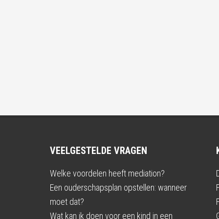
VEELGESTELDE VRAGEN
Welke voordelen heeft mediation?
Een ouderschapsplan opstellen: wanneer
moet dat?
Wat kan ik doen voor een kind in een