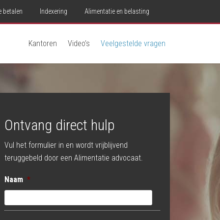
e betalen
Indexering
Alimentatie en belasting
Kantoren
Video’s
Veelgestelde vragen
Ontvang direct hulp
Vul het formulier in en wordt vrijblijvend
teruggebeld door een Alimentatie advocaat.
Naam
*