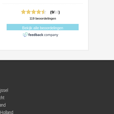
(9/
10
)
119 beoordelingen
Bekijk alle beoordelingen
jssel
cht
and
-Holland