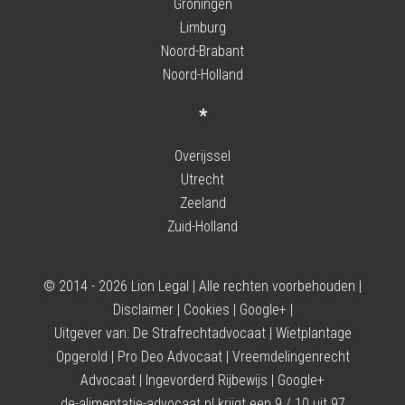
Groningen
Limburg
Noord-Brabant
Noord-Holland
*
Overijssel
Utrecht
Zeeland
Zuid-Holland
© 2014 - 2026 Lion Legal | Alle rechten voorbehouden |
Disclaimer
|
Cookies
|
Google+
|
Uitgever van:
De Strafrechtadvocaat
|
Wietplantage
Opgerold
|
Pro Deo Advocaat
|
Vreemdelingenrecht
Advocaat
|
Ingevorderd Rijbewijs
|
Google+
de-alimentatie-advocaat.nl
krijgt een
9
/
10
uit
97